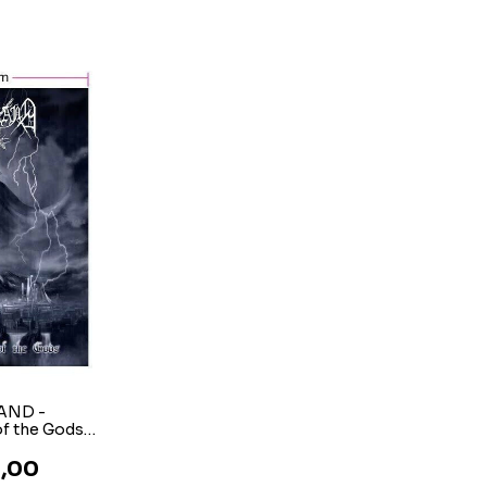
AND -
f the Gods -
ira
,00