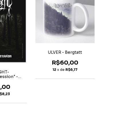
ULVER - Bergtatt
R$60,00
12
x de
R$6,17
GHT-
ression" -
IRA
,00
$8,23