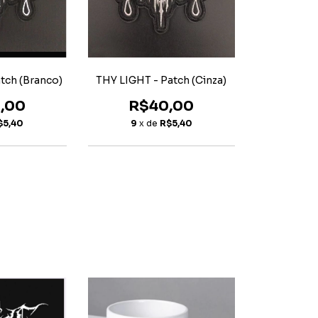
tch (Branco)
THY LIGHT - Patch (Cinza)
,00
R$40,00
$5,40
9
x de
R$5,40