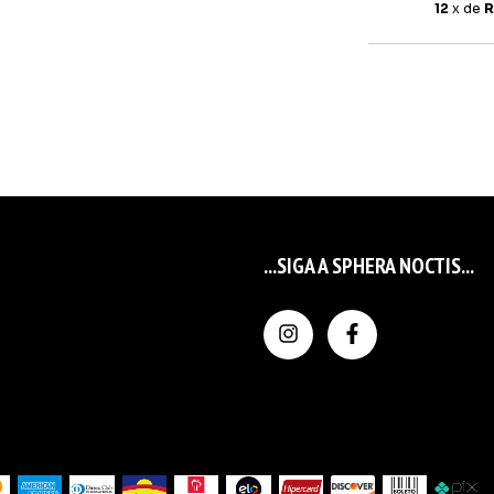
12
x de
R
...SIGA A SPHERA NOCTIS...