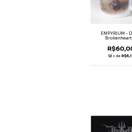
EMPYRIUM - D
Brokenhear
R$60,0
12
x de
R$6,1