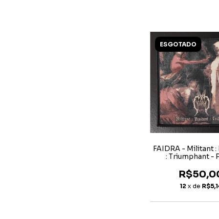
ESGOTADO
FAIDRA - Militant :
: Triumphant - 
R$50,0
12
x de
R$5,1