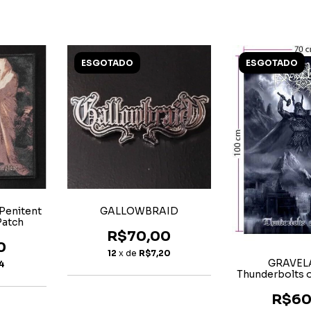
ESGOTADO
ESGOTADO
 Penitent
GALLOWBRAID
Patch
R$70,00
0
12
x de
R$7,20
GRAVEL
4
Thunderbolts o
Bande
R$60