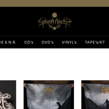
 S.N.R.
CD's
DVD's
VINYL's
TAPE's/K7