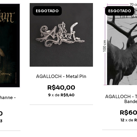
ESGOTADO
ESGOTADO
AGALLOCH - Metal Pin
R$40,00
9
x de
R$5,40
AGALLOCH - T
hanne -
Bande
R$60
0
12
x de
R
23