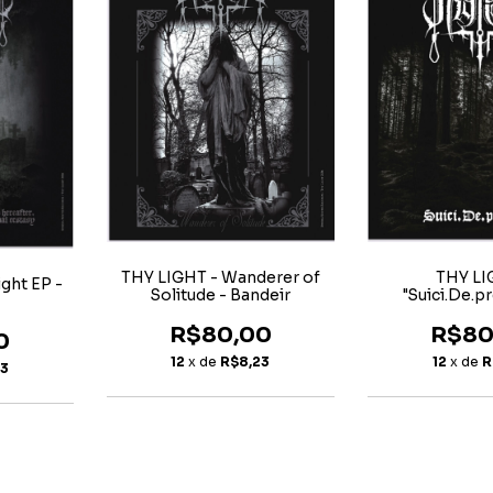
THY LI
THY LIGHT - Wanderer of
ght EP -
"Suici.De.p
Solitude - Bandeir
BANDE
R$80
R$80,00
0
12
x de
R
12
x de
R$8,23
23