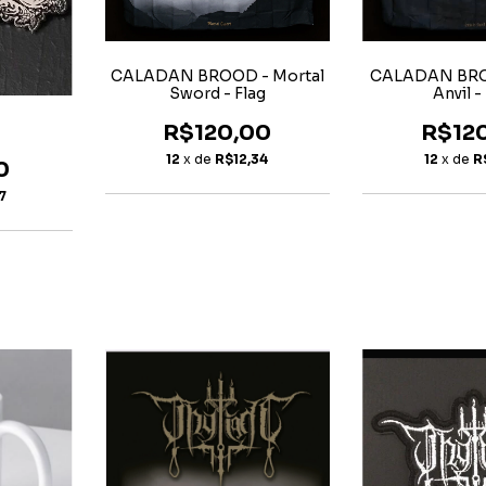
CALADAN BROOD - Mortal
CALADAN BROO
Sword - Flag
Anvil -
R$120,00
R$12
12
x de
R$12,34
12
x de
R
0
7