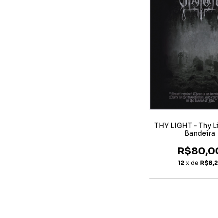
THY LIGHT - Thy Li
Bandeira
R$80,0
12
x de
R$8,