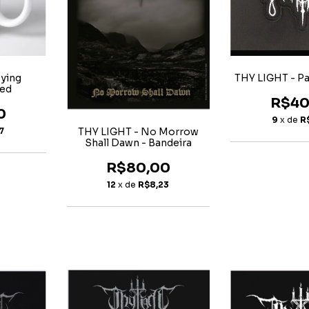
ying
THY LIGHT - Pa
ted
R$40
0
9
x de
R
7
THY LIGHT - No Morrow
Shall Dawn - Bandeira
R$80,00
12
x de
R$8,23