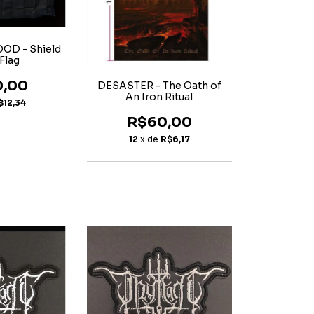
D - Shield
 Flag
0,00
DESASTER - The Oath of
An Iron Ritual
$12,34
R$60,00
12
x de
R$6,17